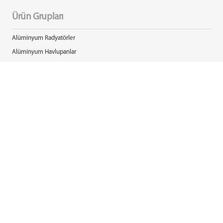
Ürün Grupları
Alüminyum Radyatörler
Alüminyum Havlupanlar
Paslanmaz Çelik Serisi
Özel Tasarım Ürünler
Elektrikli Ürünler
Montaj Yardımcı Elemanları
İletişim
0850 308 08 08
info@radyal.com
Bizi Takip Edin